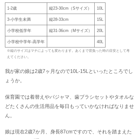
1-2歳
縦23-30cm（Sサイズ）
10L
3-小学生未満
縦28-33cm
15L
小学校低学年
縦31-36cm（Mサイズ）
20L
小学校中学年-高学年
40L
※縦のサイズはマチによっても変わります。あくまで背負った時の目安として考
えてください。
我が家の娘は2歳7ヶ月なので10L-15Lといったところでし
ょうか。
保育園では着替えやパジャマ、歯ブラシセットやタオルな
どたくさんの生活用品を毎日もっていかなければなりませ
ん。
娘は現在2歳7か月、身長87cmですので、それを踏まえた