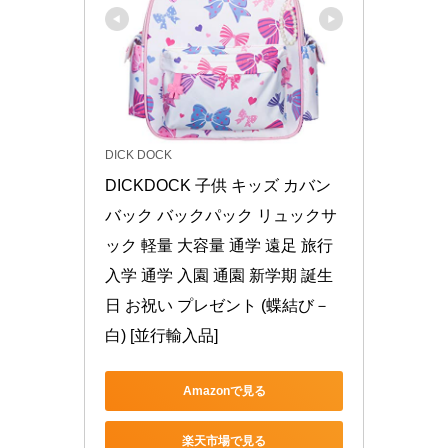
DICK DOCK
DICKDOCK 子供 キッズ カバン 
バック バックパック リュックサ
ック 軽量 大容量 通学 遠足 旅行 
入学 通学 入園 通園 新学期 誕生
日 お祝い プレゼント (蝶結び－
白) [並行輸入品]
Amazonで見る
楽天市場で見る