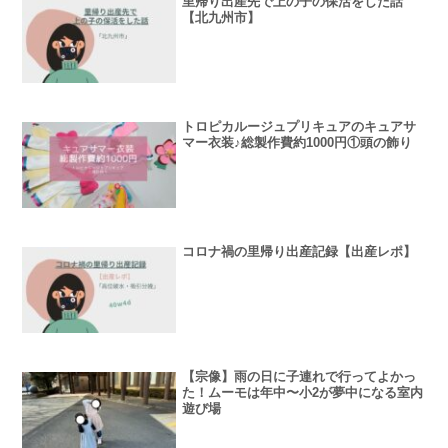
里帰り出産先で上の子の保活をした話
【北九州市】
トロピカルージュプリキュアのキュアサ
マー衣装♪総製作費約1000円①頭の飾り
コロナ禍の里帰り出産記録【出産レポ】
【宗像】雨の日に子連れで行ってよかっ
た！ムーモは年中〜小2が夢中になる室内
遊び場